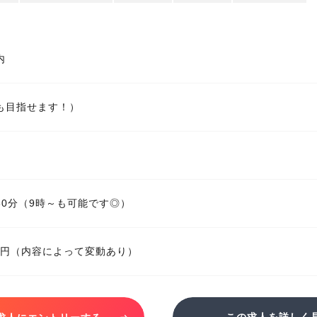
内
も目指せます！）
時30分（9時～も可能です◎）
280円（内容によって変動あり）
この求人を詳しく