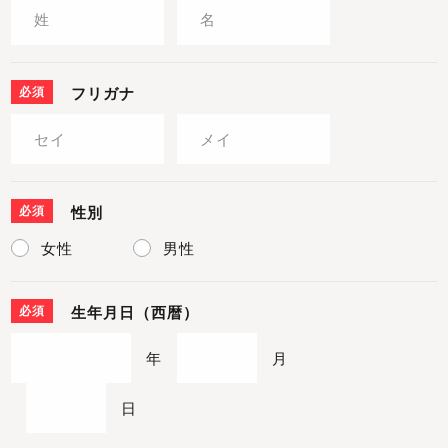
必須
フリガナ
必須
性別
女性
男性
必須
生年月日（西暦）
年
月
日