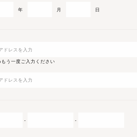
年
月
日
めもう一度ご入力ください
-
-