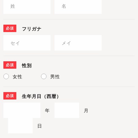
必須
フリガナ
必須
性別
女性
男性
必須
生年月日（西暦）
年
月
日