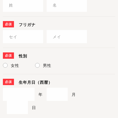
必須
フリガナ
必須
性別
女性
男性
必須
生年月日（西暦）
年
月
日