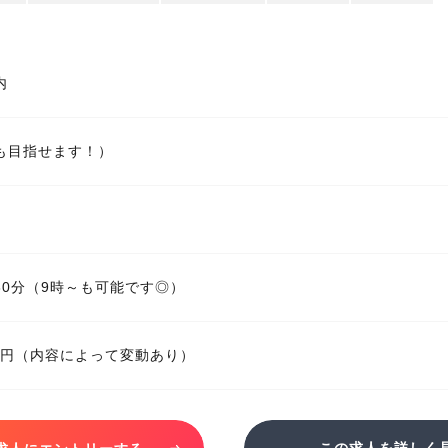
内
も目指せます！）
時30分（9時～も可能です◎）
280円（内容によって変動あり）
この求人を詳しく