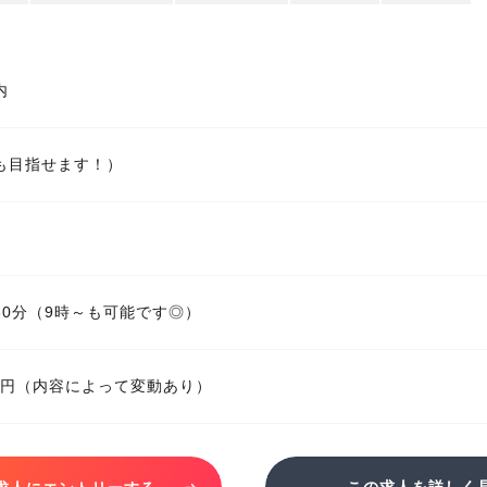
内
も目指せます！）
時30分（9時～も可能です◎）
280円（内容によって変動あり）
この求人を詳しく