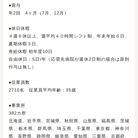
●賞与
年2回 4ヶ月（7月、12月）
●休日休暇
４週６休以上、週平均４０時間シフト制、年末年始６日、
夏期休暇３日、
有給休暇 初年度10日
自由休日：5日/年（応需先病院が週休2日制の場合は原則
付与は無し）
●従業員数
2710名 従業員平均年齢：35歳
●事業所
382カ所
北海道、岩手県、宮城県、秋田県、山形県、福島県、茨城
県、栃木県、群馬県、埼玉県、千葉県、東京都、神奈川
県、長野県、静岡県、岐阜県、愛知県、三重県、京都府、