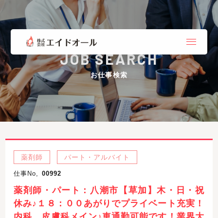
JOB SEARCH
お仕事検索
薬剤師
パート・アルバイト
仕事No,
00992
薬剤師・パート：八潮市【草加】木・日・祝
休み♪１８：００あがりでプライベート充実！
内科、皮膚科メイン♪車通勤可能です！業界大