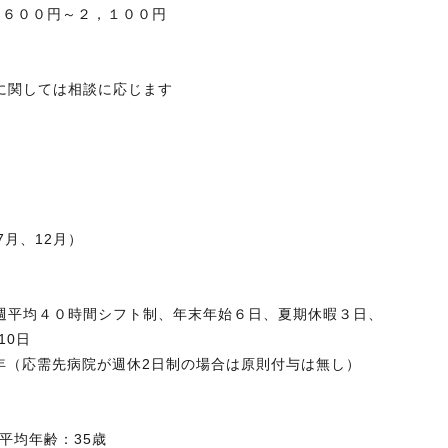
，６００円～２，１００円
に関しては相談に応じます
給
与
7月、12月）
休暇
週平均４０時間シフト制、年末年始６日、夏期休暇３日、
10日
/年（応需先病院が週休2日制の場合は原則付与は無し）
員平均年齢：35歳