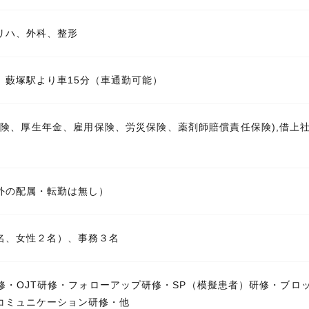
リハ、外科、整形
 藪塚駅より車15分（車通勤可能）
保険、厚生年金、雇用保険、労災保険、薬剤師賠償責任保険),借上社
外の配属・転勤は無し）
名、女性２名）、事務３名
修・OJT研修・フォローアップ研修・SP（模擬患者）研修・ブロ
コミュニケーション研修・他