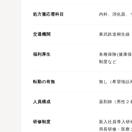
処方箋応需科目
内科、消化器、
交通機関
東武鉄道桐生線
福利厚生
各種保険(健康
制度など
転勤の有無
無し（希望地以
人員構成
薬剤師（男性２
研修制度
新入社員導入研
局長研修・医療