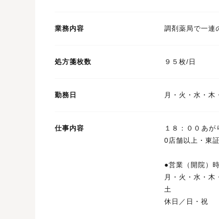
業務内容
調剤薬局で一連
処方箋枚数
９５枚/日
勤務日
月・火・水・木
仕事内容
１８：００あが
0店舗以上・東
●営業（開院
月・火・水
土 ９
休日／日・祝