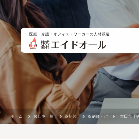
医療・介護・オフィス・ワーカーの人材派遣
ホーム
お仕事一覧
薬剤師
薬剤師・パート：太田市【藪塚】１８：００あがりプライベート充実！内
>
>
>