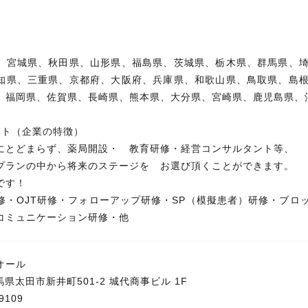
業所
、宮城県、秋田県、山形県、福島県、茨城県、栃木県、群馬県、
知県、三重県、京都府、大阪府、兵庫県、和歌山県、鳥取県、島
、福岡県、佐賀県、長崎県、熊本県、大分県、宮崎県、鹿児島県、
ント（企業の特徴）
にとどまらず、薬局開設・ 教育研修・経営コンサルタント等、
プランの中から将来のステージを お選び頂くことができます。
です！
修・OJT研修・フォローアップ研修・SP（模擬患者）研修・ブロ
コミュニケーション研修・他
オール
 群馬県太田市新井町501-2 城代商事ビル 1F
9109