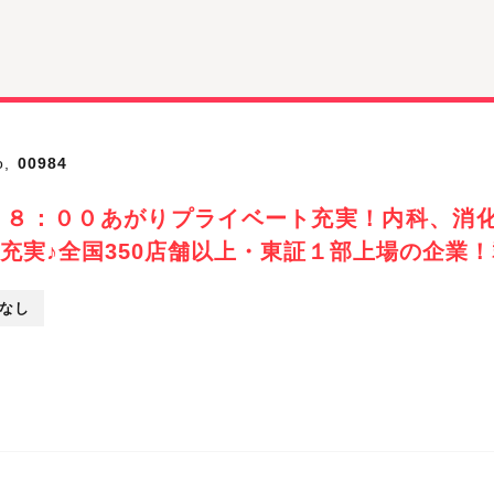
,
00984
１８：００あがりプライベート充実！内科、消化
充実♪全国350店舗以上・東証１部上場の企業！
なし