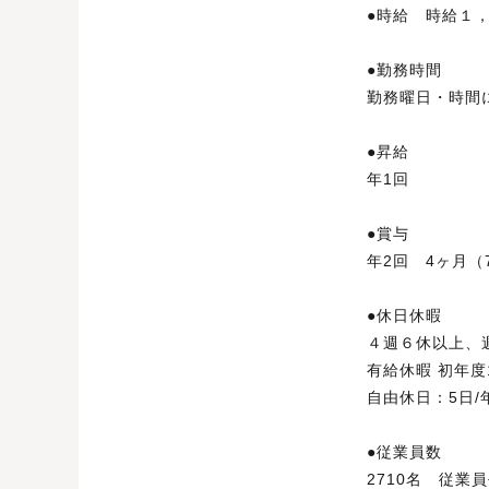
●時給 時給１
●勤務時間
勤務曜日・時間
●昇
年1回
●賞
年2回 4ヶ月（
●休日
４週６休以上、
有給休暇 初年度
自由休日：5日
●従業員数
2710名 従業