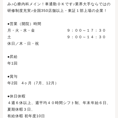
み♪心療内科メイン！車通勤ＯＫです♪業界大手ならではの
研修制度充実♪全国350店舗以上・東証１部上場の企業！
●営業（開院）時間
月・火・水・金 ９：００～１７：３０
土 ９：００～１４：３０
休日／木・日・祝
●昇給
年1回
●賞与
年2回 4ヶ月（7月、12月）
●休日休暇
４週６休以上、週平均４０時間シフト制、年末年始６日、
夏期休暇３日、
有給休暇 初年度10日