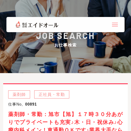
JOB SEARCH
お仕事検索
薬剤師
正社員・常勤
仕事No,
00891
薬剤師・常勤：旭市【旭】１７時３０分あが
りでプライベートも充実♪木・日・祝休み♪心
療内科メイン！車通勤ＯＫです♪業界大手なら