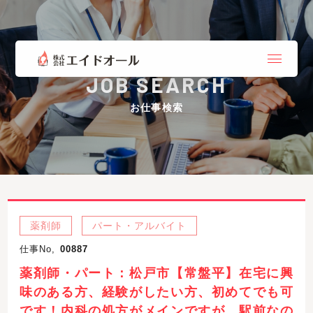
JOB SEARCH
お仕事検索
薬剤師
パート・アルバイト
仕事No,
00887
薬剤師・パート：松戸市【常盤平】在宅に興
味のある方、経験がしたい方、初めてでも可
です！内科の処方がメインですが、駅前なの