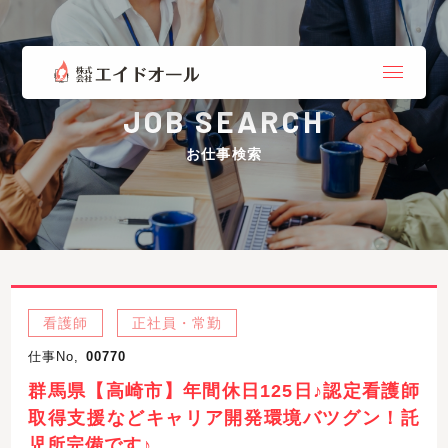
JOB SEARCH
お仕事検索
看護師
正社員・常勤
仕事No,
00770
群馬県【高崎市】年間休日125日♪認定看護師
取得支援などキャリア開発環境バツグン！託
児所完備です♪