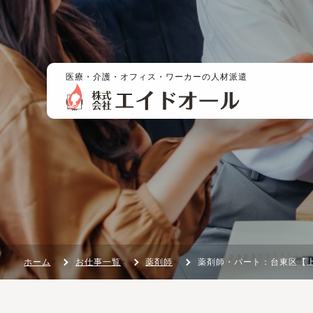
医療・介護・オフィス・ワーカーの人材派遣
ホーム
お仕事一覧
薬剤師
薬剤師・パート：台東区【上野】１７：３０あがりでプライベートも充実！駅から徒歩５分！幅
>
>
>