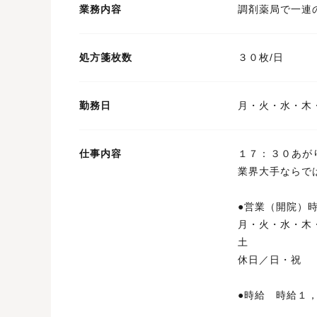
業務内容
調剤薬局で一連
処方箋枚数
３０枚/日
勤務日
月・火・水・木
仕事内容
１７：３０あが
業界大手ならで
●営業（開院
月・火・水・
土 ８
休日／日・祝
●時給 時給１