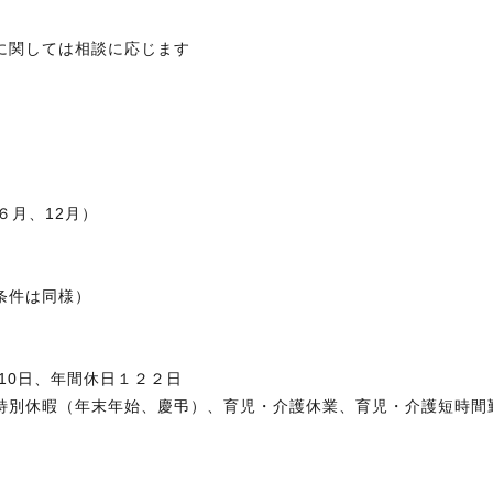
に関しては相談に応じます
給
与
６月、12月）
条件は同様）
10日、年間休日１２２日
特別休暇（年末年始、慶弔）、育児・介護休業、育児・介護短時間
年収