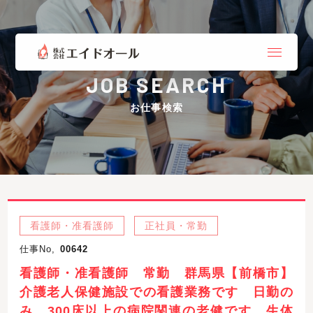
JOB SEARCH
お仕事検索
看護師・准看護師
正社員・常勤
仕事No,
00642
看護師・准看護師 常勤 群馬県【前橋市】
介護老人保健施設での看護業務です 日勤の
み 300床以上の病院関連の老健です 生体