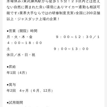
水曜休み♪東武練馬駅から徒歩１５分！２３区内とは思え
ない自然に囲まれた良い環境にありマイカー通勤も相談可
能です♪業界大手ならではの研修制度充実♪全国に200店舗
以上・ジャスダック上場の企業！
●営業（開院）時間
月・火・木・金 ９：００～１２：３０／１
４：００～１８：００
土 ９：００～１３：００
休日／水・日・祝
●昇給
年1回（4月）
●賞与
年2回 4ヶ月（６月、12月）
●試用期間