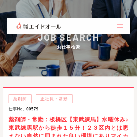
JOB SEARCH
お仕事検索
薬剤師
正社員・常勤
仕事No,
00579
薬剤師・常勤：板橋区【東武練馬】水曜休み♪
東武練馬駅から徒歩１５分！２３区内とは思
えない自然に囲まれた良い環境にありマイカ