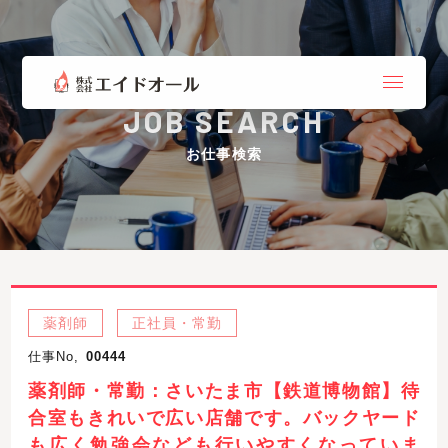
JOB SEARCH
お仕事検索
薬剤師
正社員・常勤
仕事No,
00444
薬剤師・常勤：さいたま市【鉄道博物館】待
合室もきれいで広い店舗です。バックヤード
も広く勉強会なども行いやすくなっていま