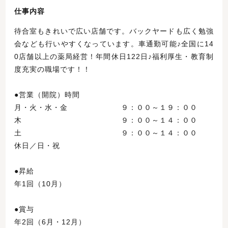
仕事内容
待合室もきれいで広い店舗です。バックヤードも広く勉強
会なども行いやすくなっています。車通勤可能♪全国に14
0店舗以上の薬局経営！年間休日122日♪福利厚生・教育制
度充実の職場です！！
●営業（開院）時間
月・火・水・金 ９：００～１９：００
木 ９：００～１４：００
土 ９：００～１４：００
休日／日・祝
●昇給
年1回（10月）
●賞与
年2回（6月・12月）