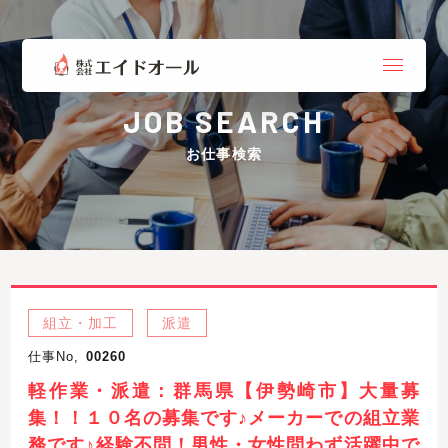
JOB SEARCH
お仕事検索
組立・加工
派遣
仕事No,
00260
軽作業・派遣：群馬県【伊勢崎市】大量募
集！！１０名の募集です♪メーカーでの組立業
務です♪経験不問！男性・女性問わず活躍中で