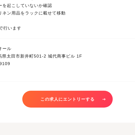
ーを起こしていないか確認
リネン用品をラックに載せて移動
制で行います
オール
 群馬県太田市新井町501-2 城代商事ビル 1F
9109
この求人にエントリーする