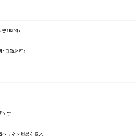
（休憩1時間）
週4日勤務可）
問です
機へリネン用品を投入