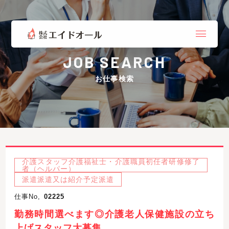
JOB SEARCH
お仕事検索
介護スタッフ介護福祉士・介護職員初任者研修修了
者（ヘルパー）
派遣派遣又は紹介予定派遣
仕事No,
02225
勤務時間選べます◎介護老人保健施設の立ち
上げスタッフ大募集