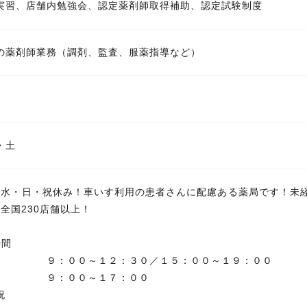
実習、店舗内勉強会、認定薬剤師取得補助、認定試験制度
の薬剤師業務（調剤、監査、服薬指導など）
・土
♪水・日・祝休み！車いす利用の患者さんに配慮ある薬局です！未
全国230店舗以上！
）時間
金 ９：００～１２：３０／１５：００～１９：００
００～１７：００
祝