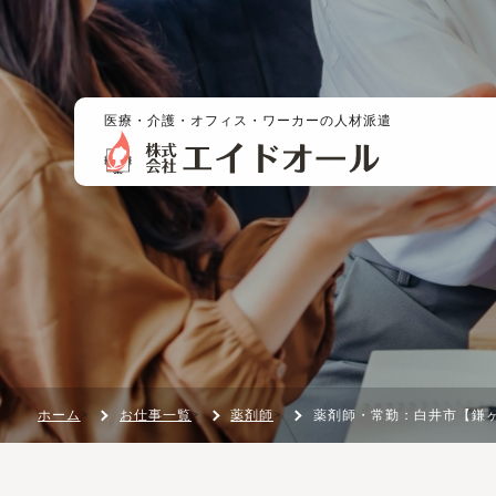
医療・介護・オフィス・ワーカーの人材派遣
ホーム
お仕事一覧
薬剤師
薬剤師・常勤：白井市【鎌ヶ谷大仏】車通勤可能です♪水・日・祝休み！
>
>
>