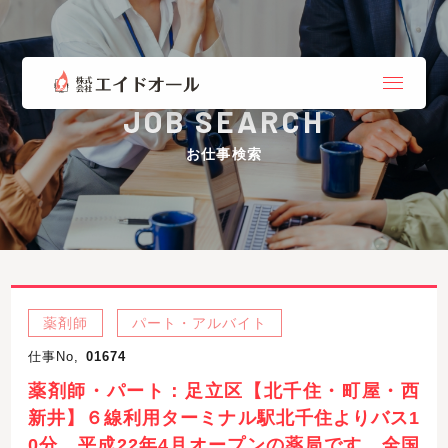
JOB SEARCH
お仕事検索
薬剤師
パート・アルバイト
仕事No,
01674
薬剤師・パート：足立区【北千住・町屋・西
新井】６線利用ターミナル駅北千住よりバス1
0分。平成22年4月オープンの薬局です。全国