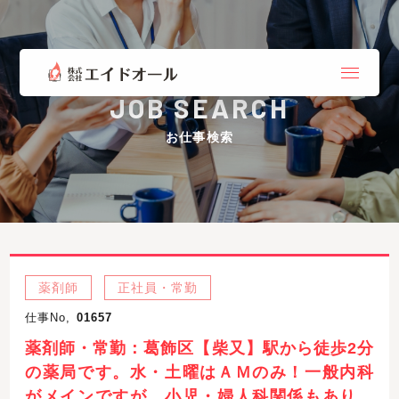
JOB SEARCH
お仕事検索
薬剤師
正社員・常勤
仕事No,
01657
薬剤師・常勤：葛飾区【柴又】駅から徒歩2分
の薬局です。水・土曜はＡＭのみ！一般内科
がメインですが、小児・婦人科関係もあり。