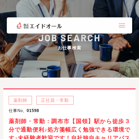
JOB SEARCH
お仕事検索
薬剤師
正社員・常勤
仕事No,
01598
薬剤師・常勤：調布市【国領】駅から徒歩３
分で通勤便利♪処方箋幅広く勉強できる環境で
す♪未経験者歓迎です！自社独自キャリアパス