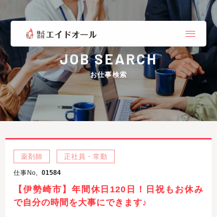
JOB SEARCH
お仕事検索
薬剤師
正社員・常勤
仕事No,
01584
【伊勢崎市】年間休日120日！日祝もお休み
で自分の時間を大事にできます♪