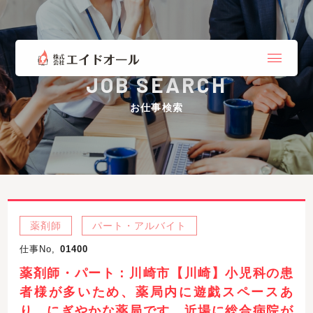
JOB SEARCH
お仕事検索
薬剤師
パート・アルバイト
仕事No,
01400
薬剤師・パート：川崎市【川崎】小児科の患
者様が多いため、薬局内に遊戯スペースあ
り。にぎやかな薬局です。近場に総合病院が