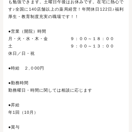
も勉強できます。土曜日午後はお休みです。在宅に熱心で
す♪全国に140店舗以上の薬局経営！年間休日122日♪福利
厚生・教育制度充実の職場です！！
●営業（開院）時間
月・火・水・木・金 ９：００～１８：００
土 ９：００～１３：００
休日／日・祝
●時給 ２,０00円
●勤務時間
勤務曜日・時間に関しては相談に応じます
●昇給
年1回（10月）
●賞与