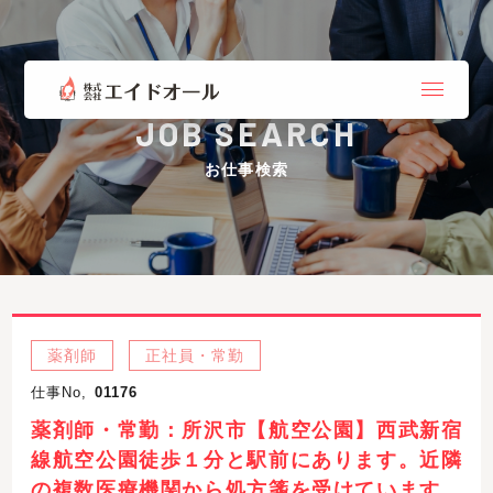
JOB SEARCH
お仕事検索
薬剤師
正社員・常勤
仕事No,
01176
薬剤師・常勤：所沢市【航空公園】西武新宿
線航空公園徒歩１分と駅前にあります。近隣
の複数医療機関から処方箋を受けています。