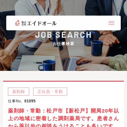
JOB SEARCH
お仕事検索
薬剤師
正社員・常勤
仕事No,
01095
薬剤師・常勤：松戸市【新松戸】開局20年以
上の地域に密着した調剤薬局です。患者さん
から薬以外の相談をうけることも多いです。