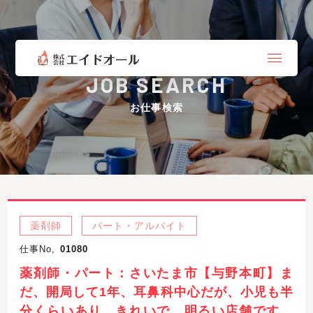
JOB SEARCH
お仕事検索
薬剤師
パート・アルバイト
仕事No,
01080
薬剤師・パート：さいたま市【与野本町】ま
だ、開局して1年、耳鼻科中心だが、小児も半
分くらいあり。きれいで、明るい店舗です。