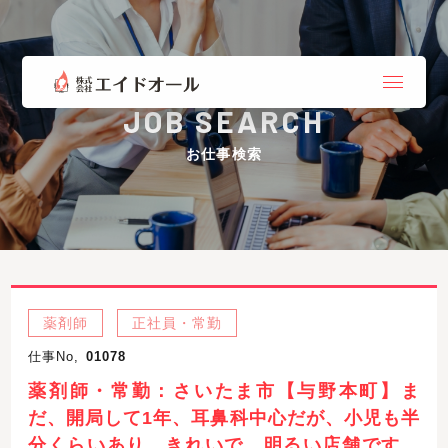
JOB SEARCH
お仕事検索
薬剤師
正社員・常勤
仕事No,
01078
薬剤師・常勤：さいたま市【与野本町】ま
だ、開局して1年、耳鼻科中心だが、小児も半
分くらいあり。きれいで、明るい店舗です。