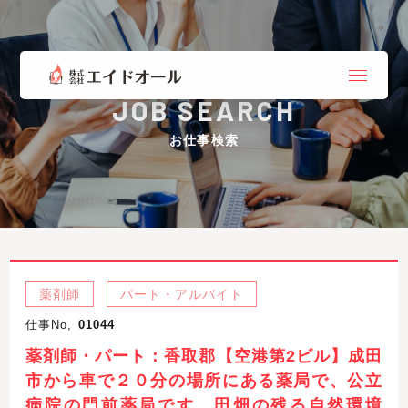
JOB SEARCH
お仕事検索
薬剤師
パート・アルバイト
仕事No,
01044
薬剤師・パート：香取郡【空港第2ビル】成田
市から車で２０分の場所にある薬局で、公立
病院の門前薬局です。田畑の残る自然環境