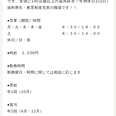
です。全国に140店舗以上の薬局経営！年間休日122日♪
福利厚生・教育制度充実の職場です！！
●営業（開院）時間
月・火・水・木・金 ８：３０～１８：００
土 ８：３０～１４：００
休日／日・祝
●時給 ２,０00円
●勤務時間
勤務曜日・時間に関しては相談に応じます
●昇給
年1回（10月）
●賞与
年2回（6月・12月）