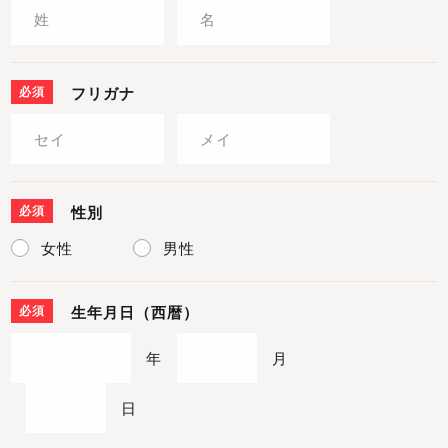
必須
フリガナ
必須
性別
女性
男性
必須
生年月日（西暦）
年
月
日