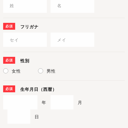
必須
フリガナ
必須
性別
女性
男性
必須
生年月日（西暦）
年
月
日