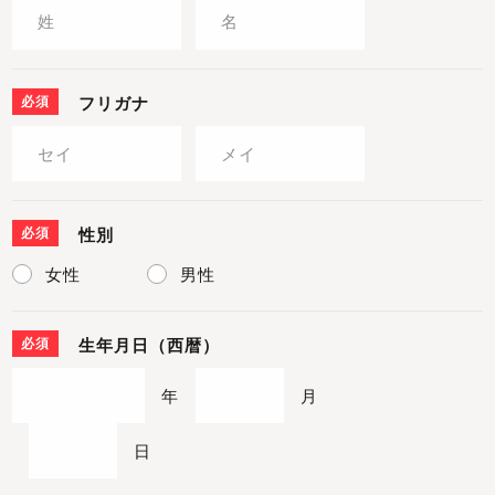
必須
フリガナ
必須
性別
女性
男性
必須
生年月日（西暦）
年
月
日