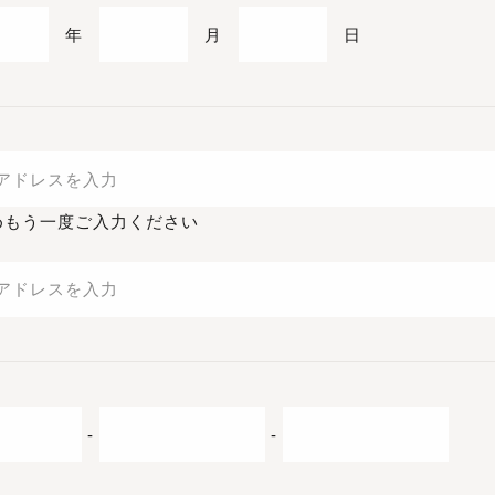
年
月
日
めもう一度ご入力ください
-
-