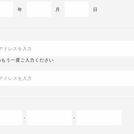
年
月
日
めもう一度ご入力ください
-
-