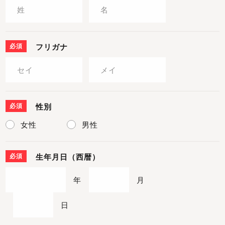
必須
フリガナ
必須
性別
女性
男性
必須
生年月日（西暦）
年
月
日