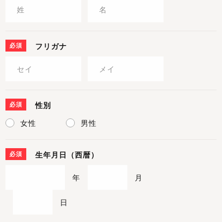
必須
フリガナ
必須
性別
女性
男性
必須
生年月日（西暦）
年
月
日