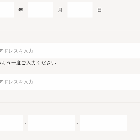
年
月
日
めもう一度ご入力ください
-
-