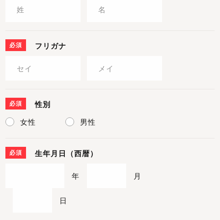
必須
フリガナ
必須
性別
女性
男性
必須
生年月日（西暦）
年
月
日