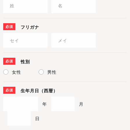
必須
フリガナ
必須
性別
女性
男性
必須
生年月日（西暦）
年
月
日