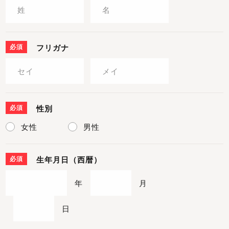
必須
フリガナ
必須
性別
女性
男性
必須
生年月日（西暦）
年
月
日