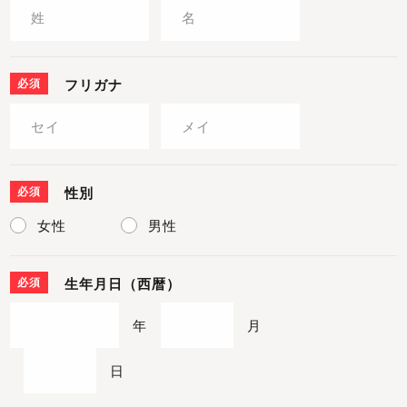
必須
フリガナ
必須
性別
女性
男性
必須
生年月日（西暦）
年
月
日