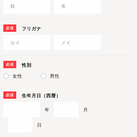
必須
フリガナ
必須
性別
女性
男性
必須
生年月日（西暦）
年
月
日