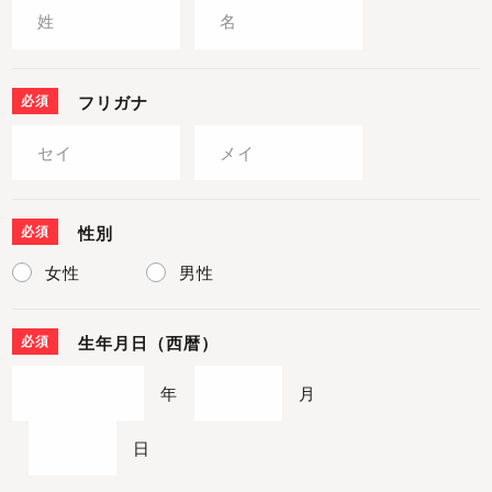
必須
フリガナ
必須
性別
女性
男性
必須
生年月日（西暦）
年
月
日