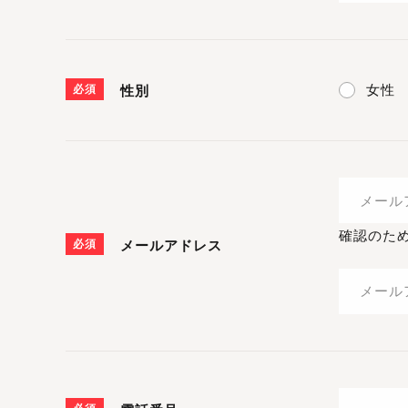
女性
必須
性別
確認のた
必須
メールアドレス