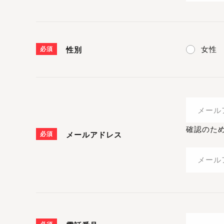
女性
必須
性別
確認のた
必須
メールアドレス