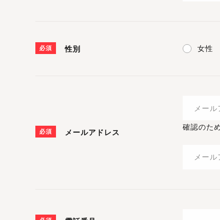
女性
必須
性別
確認のた
必須
メールアドレス