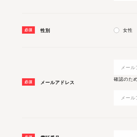
女性
必須
性別
確認のた
必須
メールアドレス