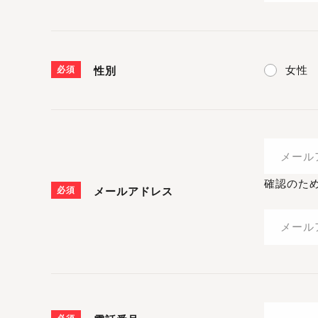
女性
必須
性別
確認のた
必須
メールアドレス